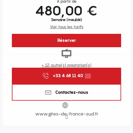
À partir de
480,00 €
Semaine (meublé)
Voir tous les tarifs
Réserver
Télévision
+ 12 autre(s) prestation(s)
+33 4 68 11 40
▒▒
Contactez-nous
www.gites-de-france-sud.fr