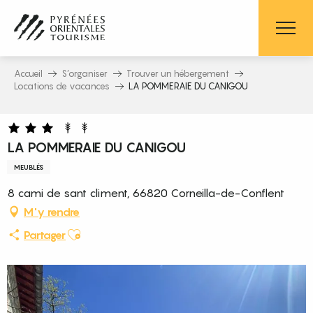
Aller
au
contenu
principal
Accueil
S’organiser
Trouver un hébergement
Locations de vacances
LA POMMERAIE DU CANIGOU
LA POMMERAIE DU CANIGOU
MEUBLÉS
8 cami de sant climent, 66820 Corneilla-de-Conflent
M'y rendre
Ajouter aux favoris
Partager