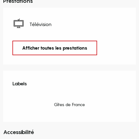
Prestations
Télévision
Afficher toutes les prestations
Offres de prestations
Labels
Labels
Gîtes de France
Accessibilité