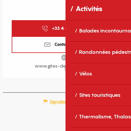
Activités
+33 4 68 11 40
▒▒
Balades incontourna
Contactez-nous
Randonnées pédestr
www.gites-de-france-sud.fr
Vélos
Sites touristiques
Signaler une erreur
Thermalisme, Thalas