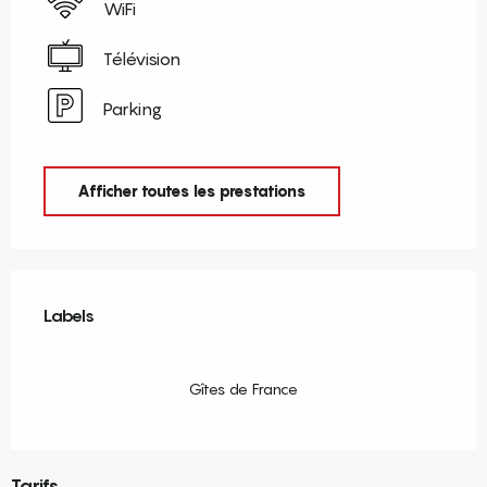
WiFi
Télévision
Parking
Afficher toutes les prestations
Offres de prestations
Labels
Labels
Gîtes de France
Tarifs