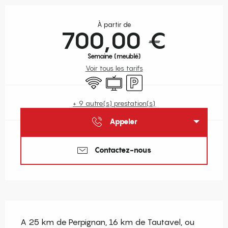
Ouverture et coordonnées
À partir de
700,00 €
Semaine (meublé)
Voir tous les tarifs
WiFi
Télévision
Parking
+ 9 autre(s) prestation(s)
Appeler
Contactez-nous
Description
A 25 km de Perpignan, 16 km de Tautavel, ou 