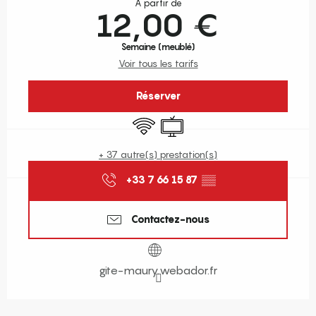
À partir de
12,00 €
Semaine (meublé)
Voir tous les tarifs
Réserver
WiFi
Télévision
+ 37 autre(s) prestation(s)
+33 7 66 15 87
▒▒
Contactez-nous
gite-maury.webador.fr