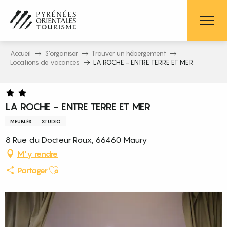
Aller
au
contenu
principal
Accueil
S’organiser
Trouver un hébergement
Locations de vacances
LA ROCHE - ENTRE TERRE ET MER
LA ROCHE - ENTRE TERRE ET MER
MEUBLÉS
STUDIO
8 Rue du Docteur Roux, 66460 Maury
M'y rendre
Ajouter aux favoris
Partager