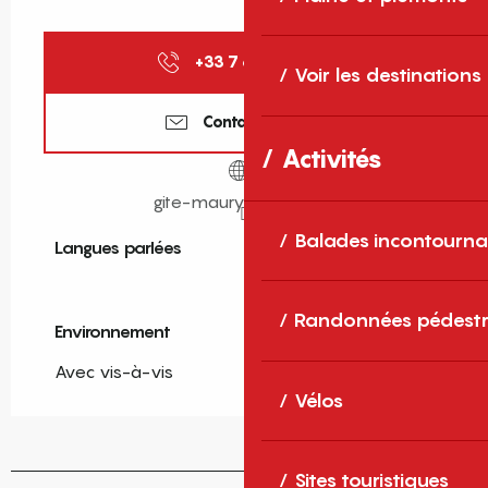
+33 7 66 15 87
▒▒
Voir les destinations
Contactez-nous
Activités
gite-maury.webador.fr
Balades incontourna
Langues parlées
Langues parlées
Randonnées pédestr
Environnement
Environnement
Avec vis-à-vis
Vélos
Sites touristiques