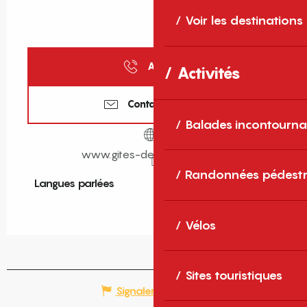
Voir les destinations
Appeler
Activités
Contactez-nous
Balades incontourna
www.gites-de-france-sud.fr
Randonnées pédestr
Langues parlées
Langues parlées
Vélos
Sites touristiques
Signaler une erreur