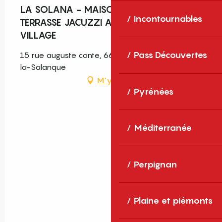
LA SOLANA - MAISON GRANDE
Incontournables
TERRASSE JACUZZI AU COEUR DU
VILLAGE
Pass Découvertes
15 rue auguste conte, 66250 Saint-Laurent-de-
la-Salanque
M'y rendre
Pyrénées
Méditerranée
Perpignan
Plaine et piémonts