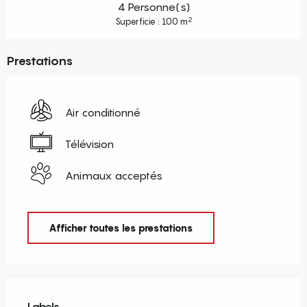
4 Personne(s)
2
Superficie : 100 m
Prestations
Air conditionné
Télévision
Animaux acceptés
Afficher toutes les prestations
Offres de prestations
Labels
Labels