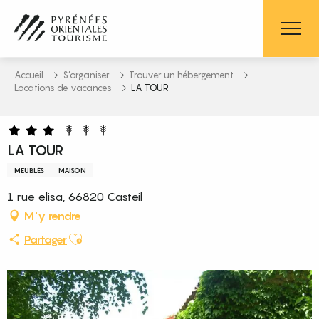
Aller
au
contenu
principal
Accueil
S’organiser
Trouver un hébergement
Locations de vacances
LA TOUR
LA TOUR
MEUBLÉS
MAISON
1 rue elisa, 66820 Casteil
M'y rendre
Ajouter aux favoris
Partager