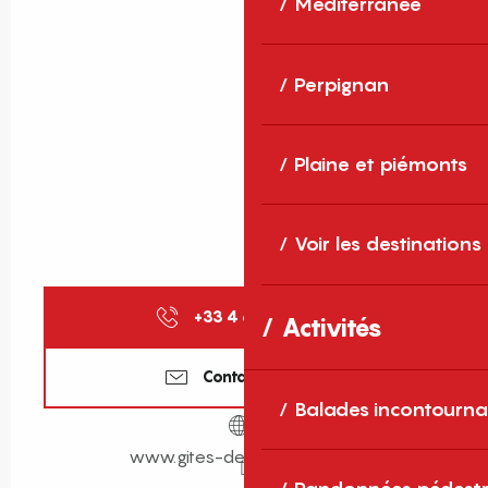
Méditerranée
Perpignan
Plaine et piémonts
Voir les destinations
+33 4 68 11 40
▒▒
Activités
Contactez-nous
Balades incontourna
www.gites-de-france-sud.fr