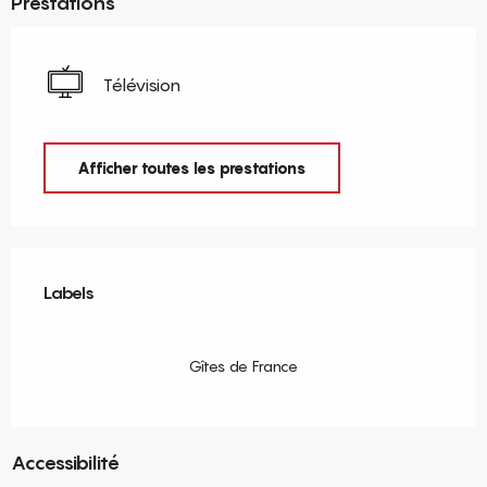
Prestations
Télévision
Afficher toutes les prestations
Offres de prestations
Labels
Labels
Gîtes de France
Accessibilité