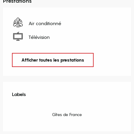
Prestations
Air conditionné
Télévision
Afficher toutes les prestations
Offres de prestations
Labels
Labels
Gîtes de France