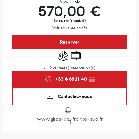
À partir de
570,00 €
Semaine (meublé)
Voir tous les tarifs
Réserver
Air conditionné
Télévision
+ 12 autre(s) prestation(s)
+33 4 68 11 40
▒▒
Contactez-nous
www.gites-de-france-sud.fr