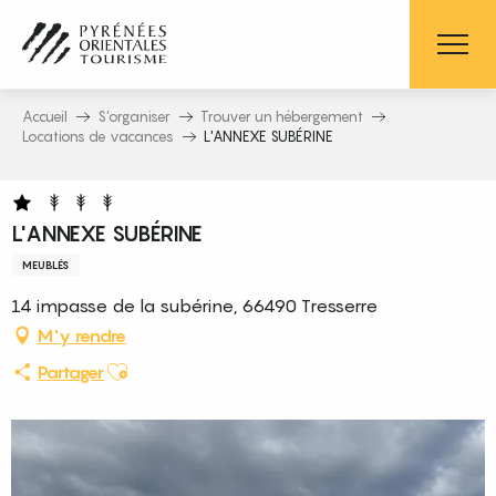
Aller
au
contenu
principal
Accueil
S’organiser
Trouver un hébergement
Locations de vacances
L'ANNEXE SUBÉRINE
L'ANNEXE SUBÉRINE
MEUBLÉS
14 impasse de la subérine, 66490 Tresserre
M'y rendre
Ajouter aux favoris
Partager