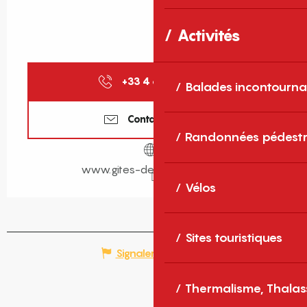
Activités
+33 4 68 11 40
▒▒
Balades incontourna
Contactez-nous
Randonnées pédestr
www.gites-de-france-sud.fr
Vélos
Sites touristiques
Signaler une erreur
Thermalisme, Thalas