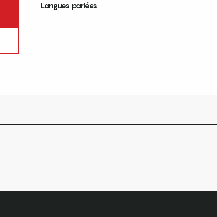
Langues parlées
Langues parlées