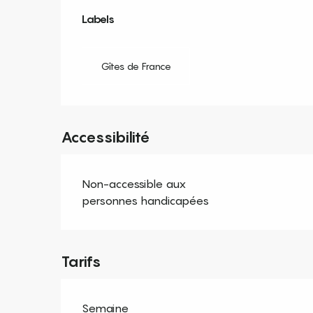
Offres de prestation
Labels
Labels
Gîtes de France
Accessibilité
Non-accessible aux
personnes handicapées
Tarifs
Semaine