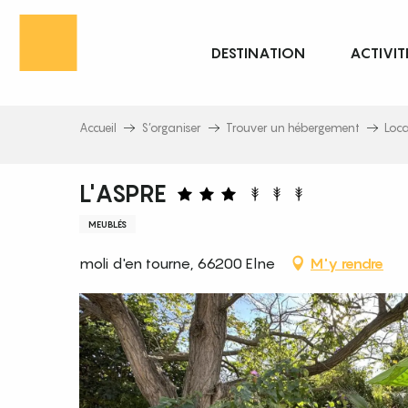
Aller
au
DESTINATION
ACTIVIT
contenu
principal
Accueil
S’organiser
Trouver un hébergement
Loc
L'ASPRE
MEUBLÉS
moli d'en tourne, 66200 Elne
M'y rendre