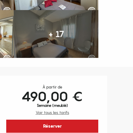
+ 17
Ouverture et coordonnées
À partir de
490,00 €
Semaine (meublé)
Voir tous les tarifs
Réserver