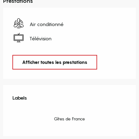
Prestations
Air conditionné
Télévision
Afficher toutes les prestations
Offres de prestations
Labels
Labels
Gîtes de France