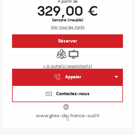
À partir de
329,00 €
Semaine (meublé)
Voir tous les tarifs
Réserver
Air conditionné
Télévision
+ 6 autre(s) prestation(s)
Appeler
Contactez-nous
www.gites-de-france-sud.fr