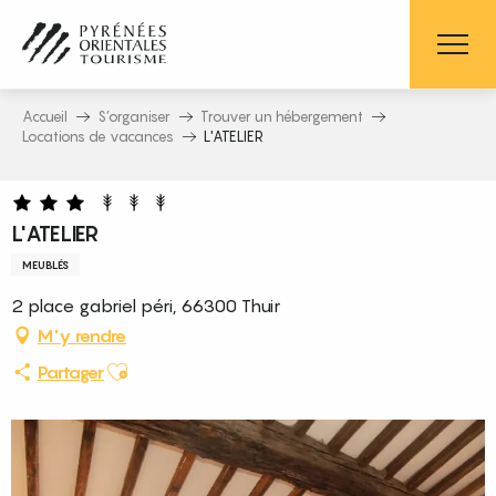
Aller
au
contenu
principal
Accueil
S’organiser
Trouver un hébergement
Locations de vacances
L'ATELIER
L'ATELIER
MEUBLÉS
2 place gabriel péri, 66300 Thuir
M'y rendre
Ajouter aux favoris
Partager