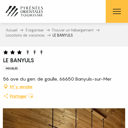
Aller
au
contenu
principal
Accueil
S’organiser
Trouver un hébergement
Locations de vacances
LE BANYULS
LE BANYULS
MEUBLÉS
56 ave du gen. de gaulle, 66650 Banyuls-sur-Mer
M'y rendre
Ajouter aux favoris
Partager