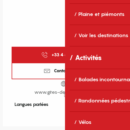
Plaine et piémonts
Voir les destinations
+33 4 68 11 40
▒▒
Activités
Contactez-nous
Balades incontourna
www.gites-de-france-sud.fr
Randonnées pédestr
Langues parlées
Langues parlées
Vélos