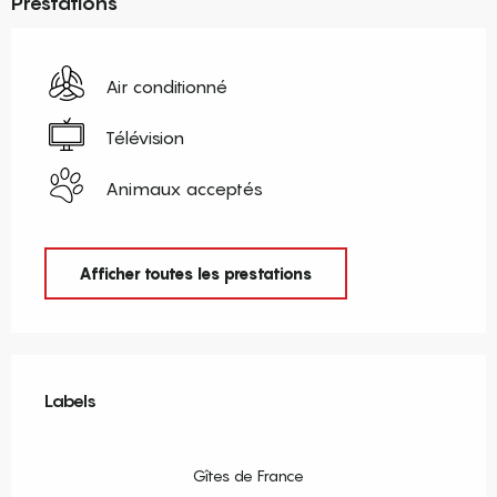
Prestations
Air conditionné
Télévision
Animaux acceptés
Afficher toutes les prestations
Offres de prestations
Labels
Labels
Gîtes de France