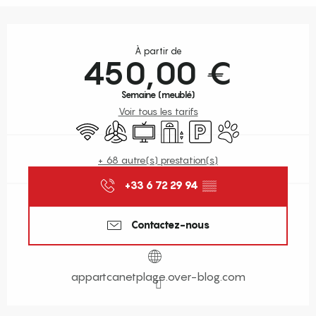
Ouverture et coordonnées
À partir de
450,00 €
Semaine (meublé)
Voir tous les tarifs
WiFi
Air conditionné
Télévision
Ascenseur
Parking
Animaux acceptés
+ 68 autre(s) prestation(s)
+33 6 72 29 94
▒▒
Contactez-nous
appartcanetplage.over-blog.com