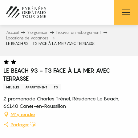
Aller
au
contenu
principal
Accueil
S’organiser
Trouver un hébergement
Locations de vacances
LE BEACH 93 - T3 FACE À LA MER AVEC TERRASSE
LE BEACH 93 - T3 FACE À LA MER AVEC
TERRASSE
MEUBLÉS
APPARTEMENT
T3
2 promenade Charles Trénet, Résidence Le Beach,
66140 Canet-en-Roussillon
M'y rendre
Ajouter aux favoris
Partager