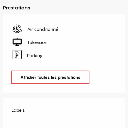
Prestations
Air conditionné
Télévision
Parking
Afficher toutes les prestations
Offres de prestations
Labels
Labels