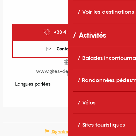
Voir les destinations
+33 4 68 11 40
▒▒
Activités
Contactez-nous
Balades incontourna
www.gites-de-france-sud.fr
Randonnées pédestr
Langues parlées
Langues parlées
Vélos
Sites touristiques
Signaler une erreur