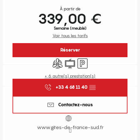
Ouverture et coordonnées
À partir de
339,00 €
Semaine (meublé)
Voir tous les tarifs
Réserver
Air conditionné
Télévision
Parking
+ 6 autre(s) prestation(s)
+33 4 68 11 40
▒▒
Contactez-nous
www.gites-de-france-sud.fr