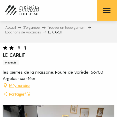
Aller
au
contenu
principal
Accueil
S’organiser
Trouver un hébergement
Locations de vacances
LE CARLIT
LE CARLIT
MEUBLÉS
les pierres de la massane, Route de Sorède, 66700
Argelès-sur-Mer
M'y rendre
Ajouter aux favoris
Partager