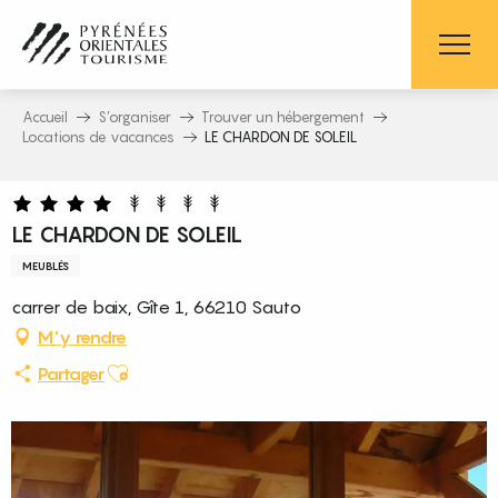
Aller
au
contenu
principal
Accueil
S’organiser
Trouver un hébergement
Locations de vacances
LE CHARDON DE SOLEIL
LE CHARDON DE SOLEIL
MEUBLÉS
carrer de baix, Gîte 1, 66210 Sauto
M'y rendre
Ajouter aux favoris
Partager