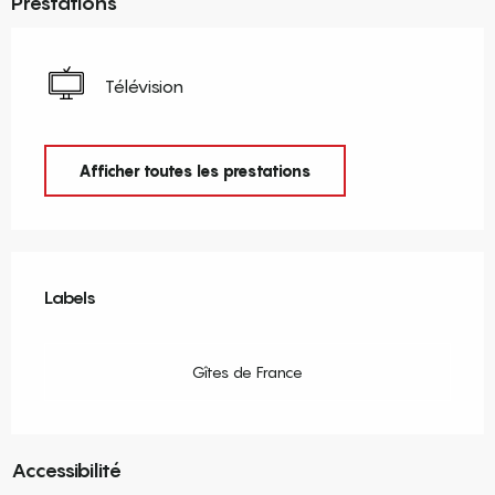
Prestations
Télévision
Afficher toutes les prestations
Offres de prestations
Labels
Labels
Gîtes de France
Accessibilité