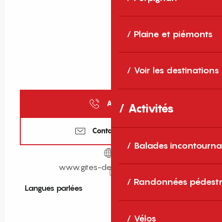
Plaine et piémonts
Voir les destinations
Appeler
Activités
Contactez-nous
Balades incontourna
www.gites-de-france-sud.fr
Randonnées pédestr
Langues parlées
Langues parlées
Vélos