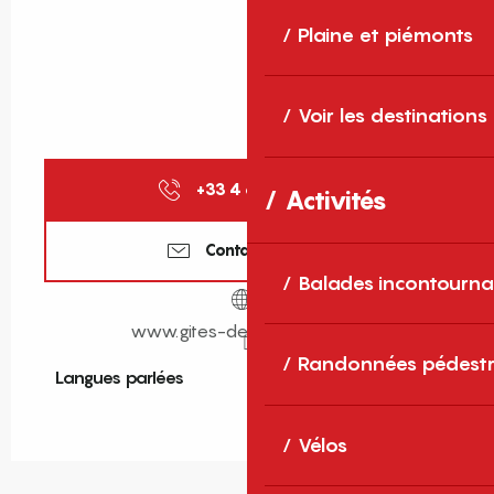
Plaine et piémonts
Voir les destinations
+33 4 68 11 40
▒▒
Activités
Contactez-nous
Balades incontourna
www.gites-de-france-sud.fr
Randonnées pédestr
Langues parlées
Langues parlées
Vélos