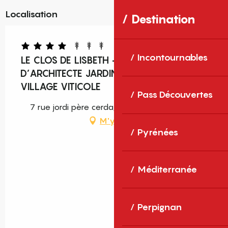
Localisation
Destination
Incontournables
LE CLOS DE LISBETH - MAISON
D’ARCHITECTE JARDIN, PISCINE DANS
VILLAGE VITICOLE
Pass Découvertes
7 rue jordi père cerda, 66600 Opoul-Périllos
M'y rendre
Pyrénées
Méditerranée
Perpignan