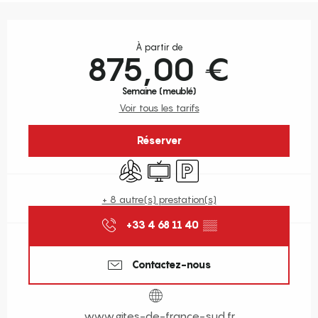
Ouverture et coordonnées
À partir de
875,00 €
Semaine (meublé)
Voir tous les tarifs
Réserver
Air conditionné
Télévision
Parking
+ 8 autre(s) prestation(s)
+33 4 68 11 40
▒▒
Contactez-nous
www.gites-de-france-sud.fr