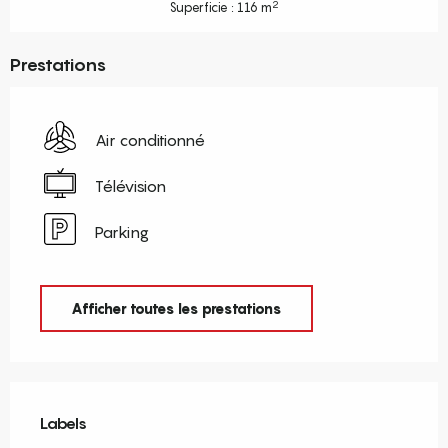
2
Superficie : 116 m
Prestations
Air conditionné
Télévision
Parking
Afficher toutes les prestations
Offres de prestations
Labels
Labels