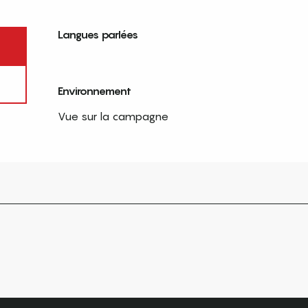
Langues parlées
Langues parlées
Environnement
Environnement
Vue sur la campagne