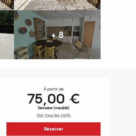
+ 8
Ouverture et coordonnées
À partir de
75,00 €
Semaine (meublé)
Voir tous les tarifs
Réserver