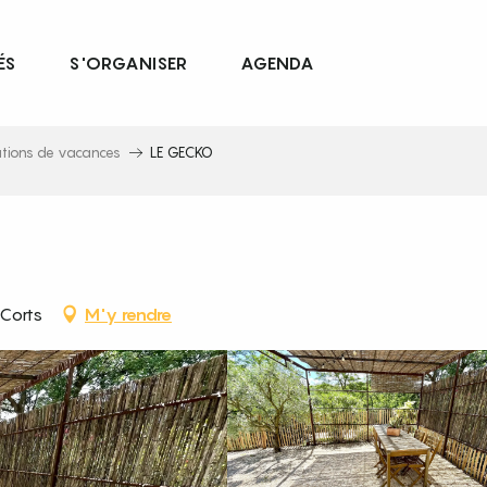
ÉS
S'ORGANISER
AGENDA
ations de vacances
LE GECKO
Corts
M'y rendre