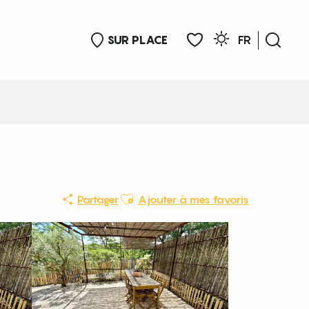
SUR PLACE
FR
Rech
Voir les favoris
Ajouter aux favoris
Partager
Ajouter à mes favoris