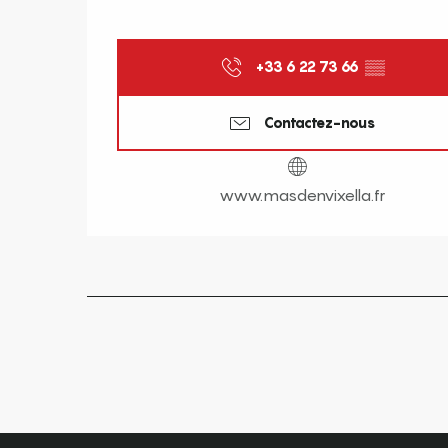
+33 6 22 73 66
▒▒
Contactez-nous
www.masdenvixella.fr