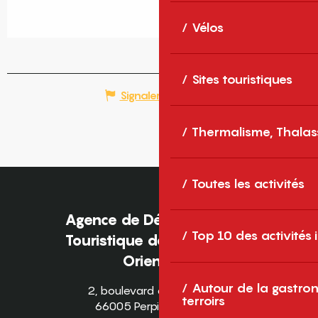
Vélos
Sites touristiques
Signaler une erreur
Thermalisme, Thalas
Toutes les activités
Agence de Développement
Top 10 des activités
Touristique des Pyrénées-
Orientales
Autour de la gastron
2, boulevard des Pyrénées
terroirs
66005 Perpignan Cedex