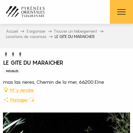
Aller
au
contenu
principal
Accueil
S’organiser
Trouver un hébergement
Locations de vacances
LE GITE DU MARAICHER
LE GITE DU MARAICHER
MEUBLÉS
mas las rieres, Chemin de la mer, 66200 Elne
M'y rendre
Ajouter aux favoris
Partager