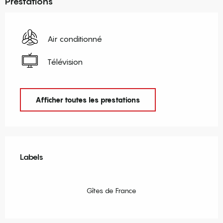
Prestations
Air conditionné
Télévision
Afficher toutes les prestations
Offres de prestations
Labels
Labels
Gîtes de France