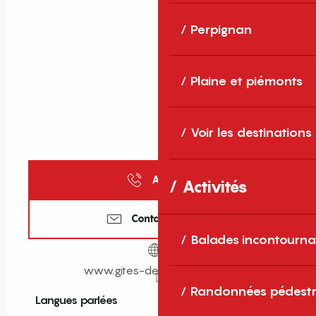
Perpignan
Plaine et piémonts
Voir les destinations
Appeler
Activités
Contactez-nous
Balades incontourna
www.gites-de-france-sud.fr
Randonnées pédestr
Langues parlées
Langues parlées