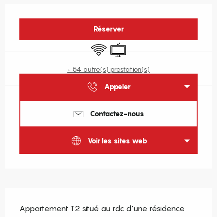
Ouverture et coordonnées
Réserver
WiFi
Télévision
+ 54 autre(s) prestation(s)
Appeler
Contactez-nous
Voir les sites web
Description
Appartement T2 situé au rdc d'une résidence 