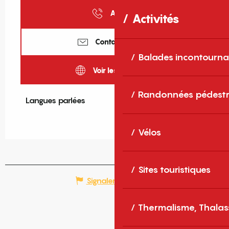
Appeler
Activités
Contactez-nous
Balades incontourna
Voir les sites web
Randonnées pédestr
Langues parlées
Langues parlées
Vélos
Sites touristiques
Signaler une erreur
Thermalisme, Thalas