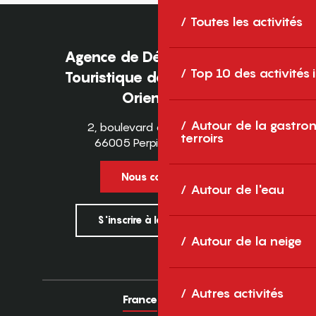
Toutes les activités
Agence de Développement
Top 10 des activités
Touristique des Pyrénées-
Orientales
Autour de la gastron
2, boulevard des Pyrénées
terroirs
66005 Perpignan Cedex
Nous contacter
Autour de l'eau
S'inscrire à la newsletter
Autour de la neige
Autres activités
France
Europe