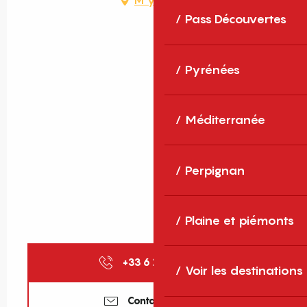
M'y rendre
Pass Découvertes
Pyrénées
Méditerranée
Perpignan
Plaine et piémonts
+33 6 17 42 87
▒▒
Voir les destinations
Contactez-nous