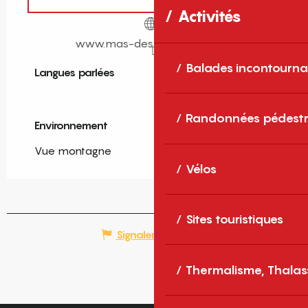
Activités
www.mas-des-colombes.com
Balades incontourna
Langues parlées
Langues parlées
Randonnées pédestr
Environnement
Environnement
Vue montagne
Vélos
Sites touristiques
Signaler une erreur
Thermalisme, Thalas