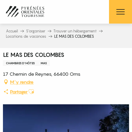
Aller
au
contenu
principal
Accueil
S’organiser
Trouver un hébergement
Locations de vacances
LE MAS DES COLOMBES
LE MAS DES COLOMBES
CHAMBRES D'HÔTES
MAS
17 Chemin de Reynes, 66400 Oms
M'y rendre
Ajouter aux favoris
Partager