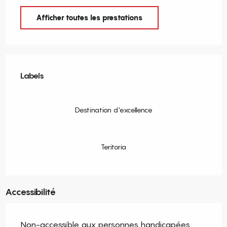
Afficher toutes les prestations
Offres de prestations
Labels
Labels
Destination d'excellence
Teritoria
Accessibilité
Non-accessible aux personnes handicapées