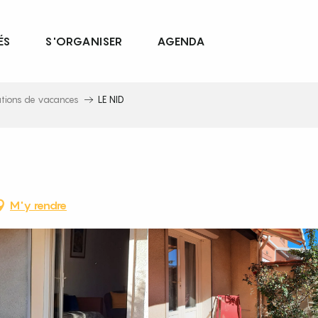
ÉS
S'ORGANISER
AGENDA
ations de vacances
LE NID
M'y rendre