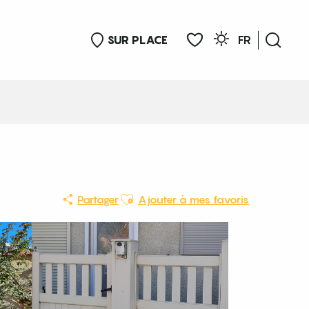
SUR PLACE
FR
Rech
Voir les favoris
Ajouter aux favoris
Partager
Ajouter à mes favoris