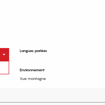
Langues parlées
Langues parlées
Environnement
Environnement
Vue montagne