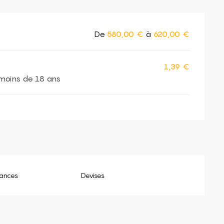
De
580,00 €
à
620,00 €
1,39 €
s moins de 18 ans
ances
Devises