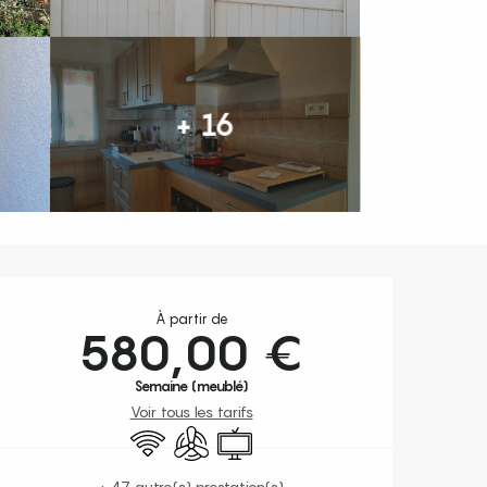
+ 16
Ouverture et coordonnées
À partir de
580,00 €
Semaine (meublé)
Voir tous les tarifs
WiFi
Air conditionné
Télévision
+ 47 autre(s) prestation(s)