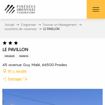
Aller
au
contenu
principal
Accueil
S’organiser
Trouver un hébergement
Locations de vacances
LE PAVILLON
LE PAVILLON
MEUBLÉS
MAISON
45 avenue Guy Malé, 66500 Prades
M'y rendre
Ajouter aux favoris
Partager