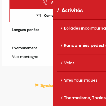
Appeler
Activités
Contactez-nous
Balades incontourna
Langues parlées
Langues parlées
Randonnées pédestr
Environnement
Environnement
Vue montagne
Vélos
Sites touristiques
Signaler une erreur
Thermalisme, Thalas