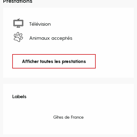
Prestations
Télévision
Animaux acceptés
Afficher toutes les prestations
Offres de prestations
Labels
Labels
Gîtes de France