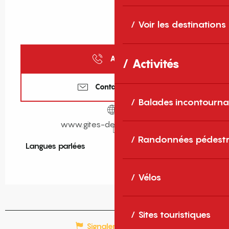
Voir les destinations
Appeler
Activités
Contactez-nous
Balades incontourna
www.gites-de-france-sud.fr
Randonnées pédestr
Langues parlées
Langues parlées
Vélos
Sites touristiques
Signaler une erreur