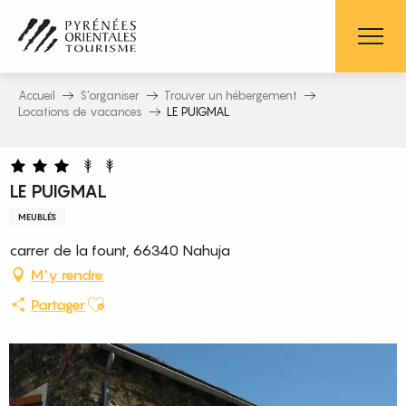
Aller
au
contenu
principal
Accueil
S’organiser
Trouver un hébergement
Locations de vacances
LE PUIGMAL
LE PUIGMAL
MEUBLÉS
carrer de la fount, 66340 Nahuja
M'y rendre
Ajouter aux favoris
Partager