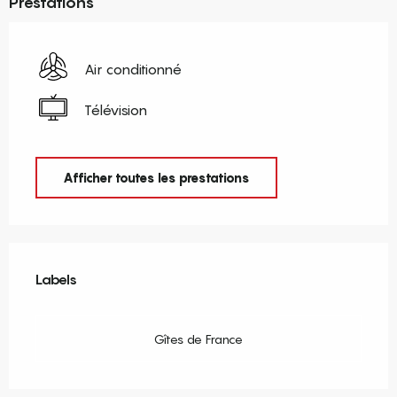
Prestations
Air conditionné
Télévision
Afficher toutes les prestations
Offres de prestations
Labels
Labels
Gîtes de France