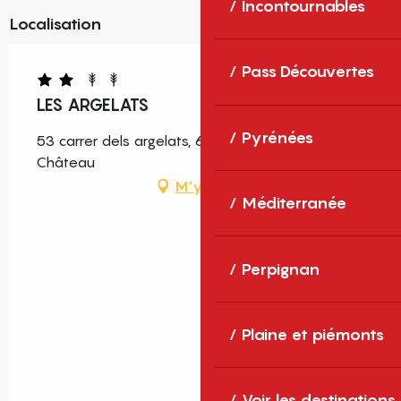
Incontournables
Localisation
Pass Découvertes
LES ARGELATS
Pyrénées
53 carrer dels argelats, 66600 Salses-le-
Château
M'y rendre
Méditerranée
Perpignan
Plaine et piémonts
Voir les destinations