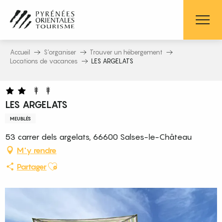
Aller
au
contenu
principal
Accueil
S’organiser
Trouver un hébergement
Locations de vacances
LES ARGELATS
LES ARGELATS
MEUBLÉS
53 carrer dels argelats, 66600 Salses-le-Château
M'y rendre
Ajouter aux favoris
Partager