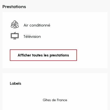
Prestations
Air conditionné
Télévision
Afficher toutes les prestations
Offres de prestations
Labels
Labels
Gîtes de France