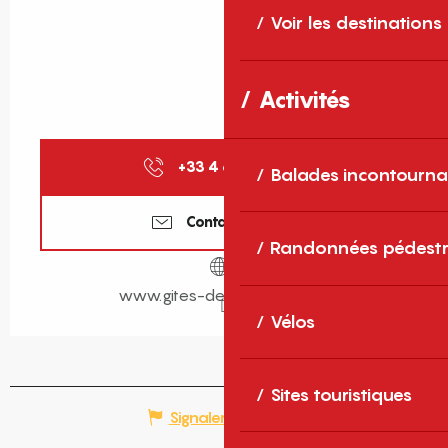
Voir les destinations
Activités
+33 4 68 11 40
▒▒
Balades incontourna
Contactez-nous
Randonnées pédestr
www.gites-de-france-sud.fr
Vélos
Sites touristiques
Signaler une erreur