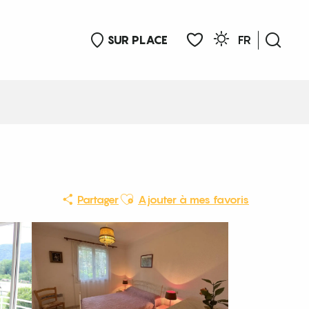
SUR PLACE
FR
Rech
Voir les favoris
Ajouter aux favoris
Partager
Ajouter à mes favoris