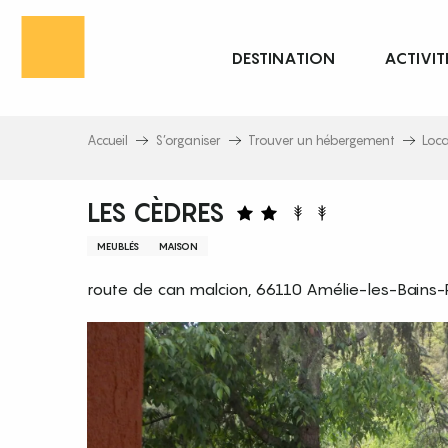
Aller
au
DESTINATION
ACTIVIT
contenu
principal
Accueil
S’organiser
Trouver un hébergement
Loc
LES CÈDRES
MEUBLÉS
MAISON
route de can malcion, 66110 Amélie-les-Bains-