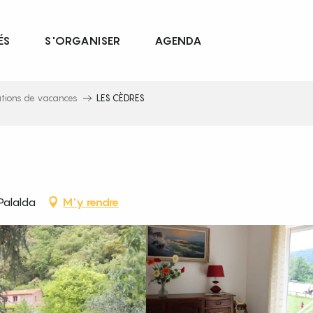
ÉS
S'ORGANISER
AGENDA
ations de vacances
LES CÈDRES
Palalda
M'y rendre