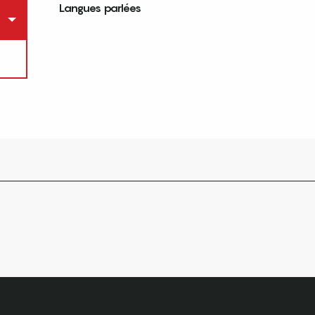
Langues parlées
Langues parlées