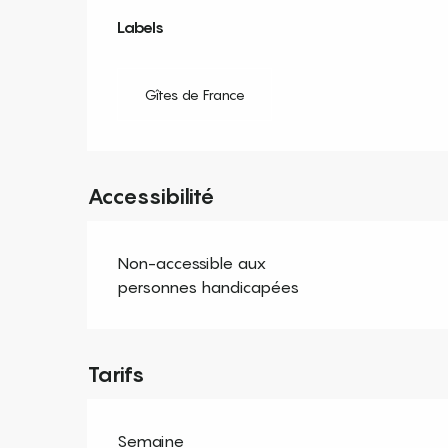
Offres de prestation
Labels
Labels
Gîtes de France
Accessibilité
Non-accessible aux
personnes handicapées
Tarifs
Semaine