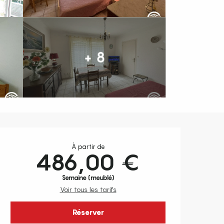
+ 8
Ouverture et coordonnées
À partir de
486,00 €
Semaine (meublé)
Voir tous les tarifs
Réserver