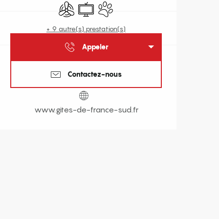
Air conditionné
Télévision
Animaux acceptés
+ 9 autre(s) prestation(s)
Appeler
Contactez-nous
www.gites-de-france-sud.fr