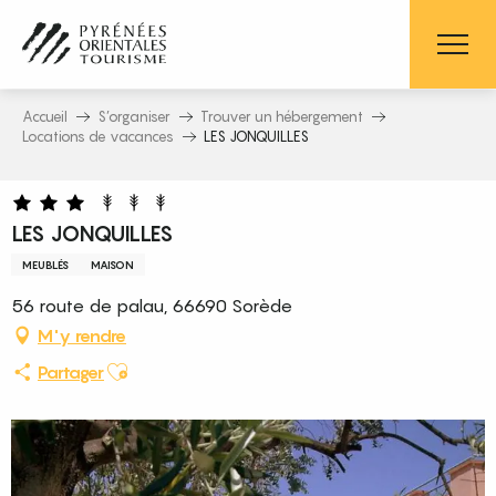
Aller
au
contenu
principal
Accueil
S’organiser
Trouver un hébergement
Locations de vacances
LES JONQUILLES
LES JONQUILLES
MEUBLÉS
MAISON
56 route de palau, 66690 Sorède
M'y rendre
Ajouter aux favoris
Partager