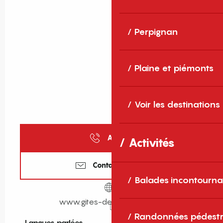
Perpignan
Plaine et piémonts
Voir les destinations
Appeler
Activités
Contactez-nous
Balades incontourna
www.gites-de-france-sud.fr
Randonnées pédestr
Langues parlées
Langues parlées