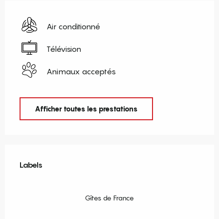
Air conditionné
Télévision
Animaux acceptés
Afficher toutes les prestations
Offres de prestations
Labels
Labels
Gîtes de France