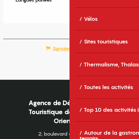
Vélos
Sites touristiques
Signaler une erreur
Thermalisme, Thalas
Toutes les activités
Agence de Développement
Top 10 des activités
Touristique des Pyrénées-
Orientales
Autour de la gastron
2, boulevard des Pyrénées
terroirs