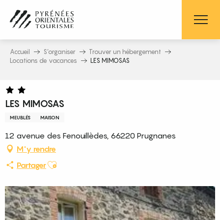
Aller
au
contenu
principal
Accueil
S’organiser
Trouver un hébergement
Locations de vacances
LES MIMOSAS
LES MIMOSAS
MEUBLÉS
MAISON
12 avenue des Fenouillèdes, 66220 Prugnanes
M'y rendre
Ajouter aux favoris
Partager