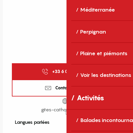
Méditerranée
Perpignan
Plaine et piémonts
+33 6 04 14 54
▒▒
Voir les destinations
Contactez-nous
Activités
gites-cathares.wix.com
Balades incontourna
Langues parlées
Langues parlées