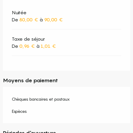
Nuitée
De
80,00 €
à
90,00 €
Taxe de séjour
De
0,96 €
à
1,01 €
Moyens de paiement
Chèques bancaires et postaux
Espèces
Périodes d'ouverture