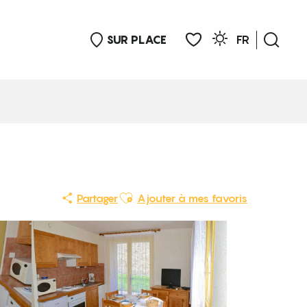
SUR PLACE
FR
Rech
Voir les favoris
Ajouter aux favoris
Partager
Ajouter à mes favoris