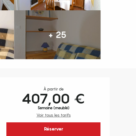
+ 25
Ouverture et coordonnées
À partir de
407,00 €
Semaine (meublé)
Voir tous les tarifs
Réserver