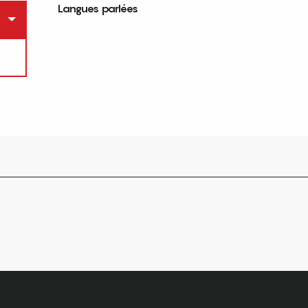
Langues parlées
Langues parlées