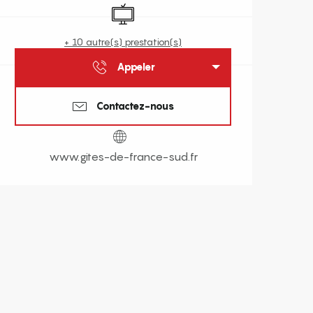
Télévision
+ 10 autre(s) prestation(s)
Appeler
Contactez-nous
www.gites-de-france-sud.fr