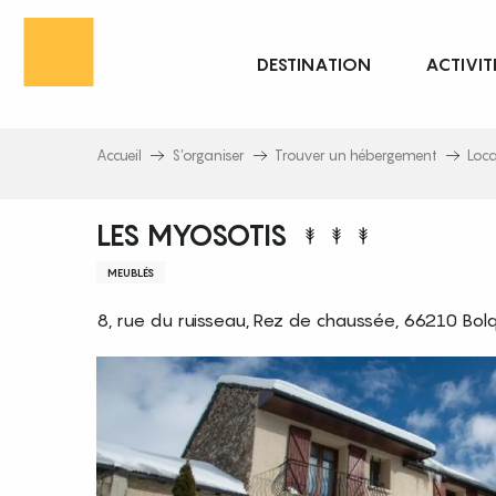
Aller
au
DESTINATION
ACTIVIT
contenu
principal
Accueil
S’organiser
Trouver un hébergement
Loc
LES MYOSOTIS
MEUBLÉS
8, rue du ruisseau, Rez de chaussée, 66210 Bol