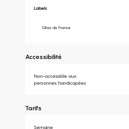
Offres de prestation
Labels
Labels
Gîtes de France
Accessibilité
Non-accessible aux
personnes handicapées
Tarifs
Semaine