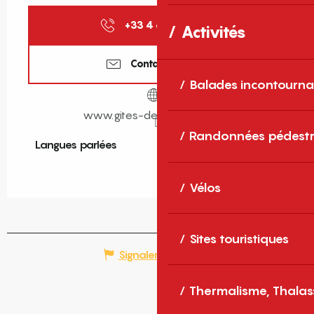
+33 4 68 11 40
▒▒
Activités
Contactez-nous
Balades incontourna
www.gites-de-france-sud.fr
Randonnées pédestr
Langues parlées
Langues parlées
Vélos
Sites touristiques
Signaler une erreur
Thermalisme, Thalas