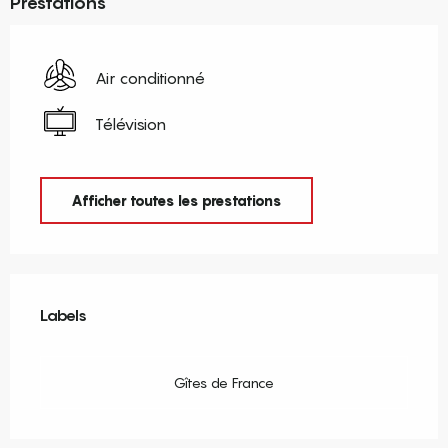
Prestations
Air conditionné
Télévision
Afficher toutes les prestations
Offres de prestations
Labels
Labels
Gîtes de France