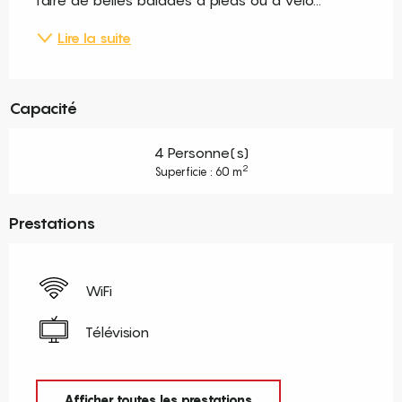
faire de belles balades à pieds ou à vélo...
Lire la suite
Capacité
4 Personne(s)
2
Superficie : 60 m
Prestations
WiFi
Télévision
Afficher toutes les prestations