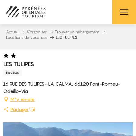
Aller
au
contenu
principal
Accueil
S’organiser
Trouver un hébergement
Locations de vacances
LES TULIPES
LES TULIPES
MEUBLÉS
16 RUE DES TULIPES- LA CALMA, 66120 Font-Romeu-
Odeillo-Via
M'y rendre
Ajouter aux favoris
Partager