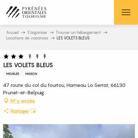
Aller
au
contenu
principal
Accueil
S’organiser
Trouver un hébergement
Locations de vacances
LES VOLETS BLEUS
LES VOLETS BLEUS
MEUBLÉS
MAISON
47 route du col du fourtou, Hameau Lo Serrat, 66130
Prunet-et-Belpuig
M'y rendre
Ajouter aux favoris
Partager