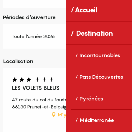
Accueil
Périodes d'ouverture
Destination
Toute l'année 2026
Incontournables
Localisation
Pass Découvertes
LES VOLETS BLEUS
Pyrénées
47 route du col du fourtou, Hameau Lo Serrat,
66130 Prunet-et-Belpuig
M'y rendre
Méditerranée