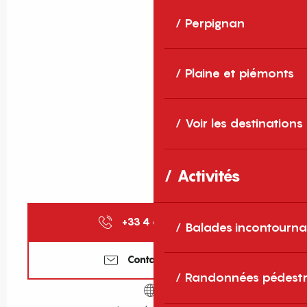
Perpignan
Plaine et piémonts
Voir les destinations
Activités
+33 4 68 11 40
▒▒
Balades incontourna
Contactez-nous
Randonnées pédestr