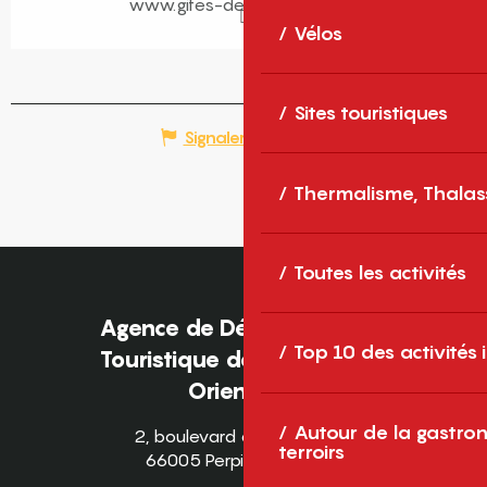
www.gites-de-france-sud.fr
Vélos
Sites touristiques
Signaler une erreur
Thermalisme, Thalas
Toutes les activités
Agence de Développement
Top 10 des activités
Touristique des Pyrénées-
Orientales
Autour de la gastron
2, boulevard des Pyrénées
terroirs
66005 Perpignan Cedex