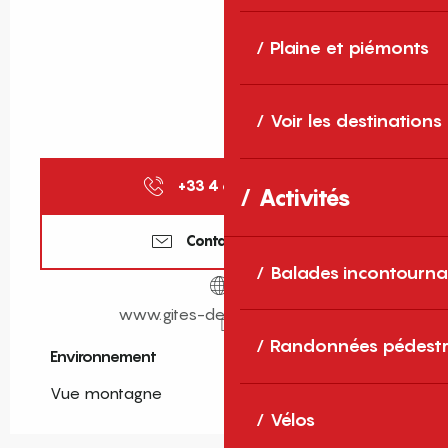
Plaine et piémonts
Voir les destinations
+33 4 68 11 40
▒▒
Activités
Contactez-nous
Balades incontourna
www.gites-de-france-sud.fr
Randonnées pédestr
Environnement
Environnement
Vue montagne
Vélos