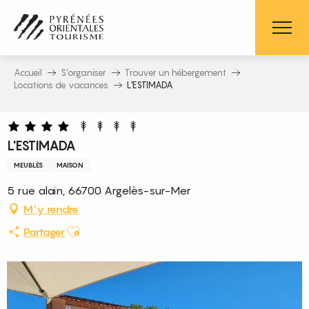
Aller
au
contenu
principal
Accueil
S’organiser
Trouver un hébergement
Locations de vacances
L'ESTIMADA
L'ESTIMADA
MEUBLÉS
MAISON
5 rue alain, 66700 Argelès-sur-Mer
M'y rendre
Ajouter aux favoris
Partager