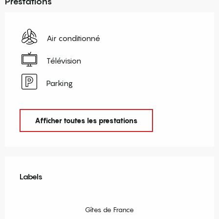
Prestations
Air conditionné
Télévision
Parking
Afficher toutes les prestations
Offres de prestations
Labels
Labels
Gîtes de France