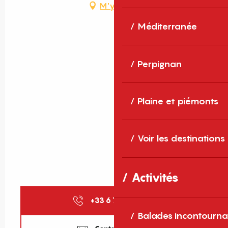
M'y rendre
Méditerranée
Perpignan
Plaine et piémonts
Voir les destinations
Activités
+33 6 77 78 82
▒▒
Balades incontourna