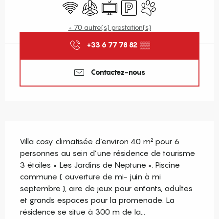
WiFi
Air conditionné
Télévision
Parking
Animaux acceptés
+ 70 autre(s) prestation(s)
+33 6 77 78 82
▒▒
Contactez-nous
Description
Villa cosy climatisée d’environ 40 m² pour 6 
personnes au sein d’une résidence de tourisme 
3 étoiles « Les Jardins de Neptune ». Piscine 
commune ( ouverture de mi- juin à mi 
septembre ), aire de jeux pour enfants, adultes 
et grands espaces pour la promenade. La 
résidence se situe à 300 m de la...