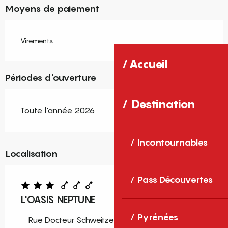
Moyens de paiement
Virements
Accueil
Périodes d'ouverture
Destination
Toute l'année 2026
Incontournables
Localisation
Pass Découvertes
L'OASIS NEPTUNE
Pyrénées
Rue Docteur Schweitzer, 66750 Saint-Cyprien