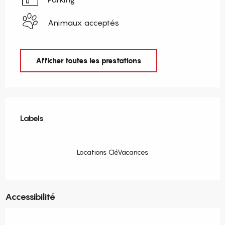
Animaux acceptés
Afficher toutes les prestations
Offres de prestations
Labels
Labels
Locations CléVacances
Accessibilité