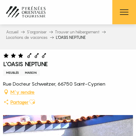
Aller
au
contenu
principal
Accueil
S’organiser
Trouver un hébergement
Locations de vacances
L'OASIS NEPTUNE
L'OASIS NEPTUNE
MEUBLÉS
MAISON
Rue Docteur Schweitzer, 66750 Saint-Cyprien
M'y rendre
Ajouter aux favoris
Partager