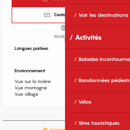
Voir les destinations
Contactez-nous
locanigo.fr
Activités
Langues parlées
Langues parlées
Balades incontourna
Environnement
Environnement
Randonnées pédestr
Vue sur la rivière
Vue montagne
Vue village
Vélos
Sites touristiques
Signaler une erreur