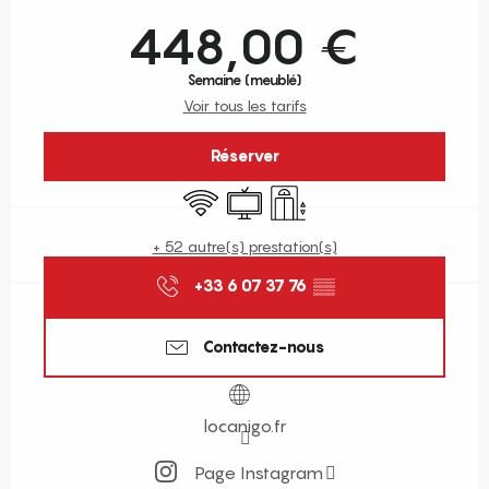
Ouverture et coordonnées
448,00 €
Semaine (meublé)
Voir tous les tarifs
Réserver
WiFi
Télévision
Ascenseur
+ 52 autre(s) prestation(s)
+33 6 07 37 76
▒▒
Contactez-nous
locanigo.fr
Page Instagram