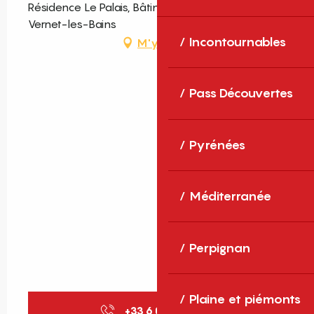
Résidence Le Palais, Bâtiment B, 2e étage, 66820
Vernet-les-Bains
Incontournables
M'y rendre
Pass Découvertes
Pyrénées
Méditerranée
Perpignan
Plaine et piémonts
+33 6 07 37 76
▒▒