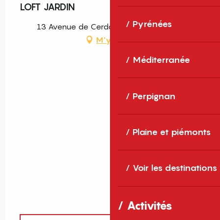
LOFT JARDIN
Pyrénées
13 Avenue de Cerdagne, 66340 Osséja
M'y rendre
Méditerranée
Perpignan
Plaine et piémonts
Voir les destinations
Activités