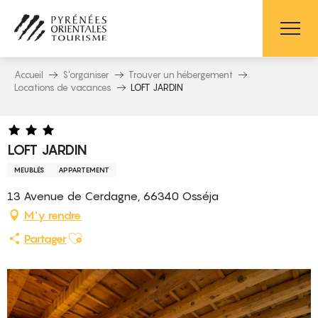
Aller
au
contenu
principal
Accueil
S’organiser
Trouver un hébergement
Locations de vacances
LOFT JARDIN
LOFT JARDIN
MEUBLÉS
APPARTEMENT
13 Avenue de Cerdagne, 66340 Osséja
M'y rendre
Ajouter aux favoris
Partager