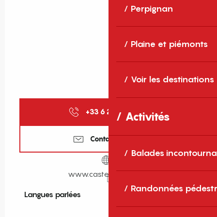
Perpignan
Plaine et piémonts
Voir les destinations
+33 6 24 49 61
▒▒
Activités
Contactez-nous
Balades incontourna
www.castel-isard.com
Randonnées pédestr
Langues parlées
Langues parlées