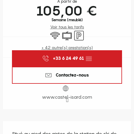
À partir de
105,00 €
Semaine (meublé)
Voir tous les tarifs
WiFi
Télévision
Parking
+ 42 autre(s) prestation(s)
+33 6 24 49 61
▒▒
Contactez-nous
www.castel-isard.com
Description
Situé au pied des pistes de la station de ski de 