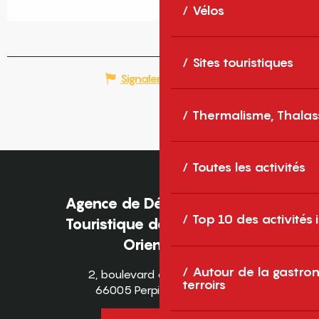
Vélos
Sites touristiques
Signaler une erreur
Thermalisme, Thalas
Toutes les activités
Agence de Développement
Top 10 des activités
Touristique des Pyrénées-
Orientales
Autour de la gastron
2, boulevard des Pyrénées
terroirs
66005 Perpignan Cedex