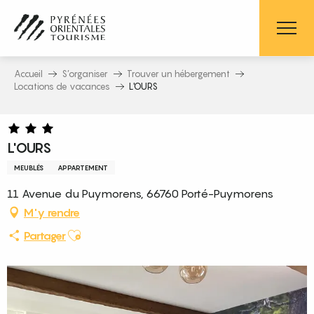
Aller
au
contenu
principal
Accueil
S’organiser
Trouver un hébergement
Locations de vacances
L'OURS
L'OURS
MEUBLÉS
APPARTEMENT
11 Avenue du Puymorens, 66760 Porté-Puymorens
M'y rendre
Ajouter aux favoris
Partager