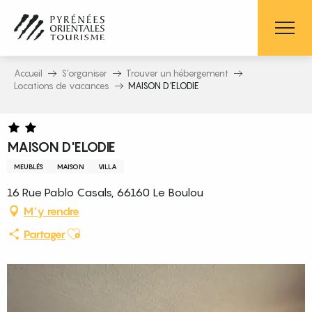
Aller
au
contenu
principal
Accueil
S’organiser
Trouver un hébergement
Locations de vacances
MAISON D'ELODIE
MAISON D'ELODIE
MEUBLÉS
MAISON
VILLA
16 Rue Pablo Casals, 66160 Le Boulou
M'y rendre
Ajouter aux favoris
Partager