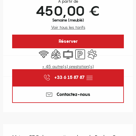
À partir de
450,00 €
Semaine (meublé)
Voir tous les tarifs
Réserver
WiFi
Air conditionné
Télévision
Parking
Animaux acceptés
+ 45 autre(s) prestation(s)
+33 6 15 87 87
▒▒
Contactez-nous
Description