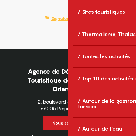
Sites touristiques
Signaler une erreur
Thermalisme, Thalas
Toutes les activités
Agence de Développement
Top 10 des activités
Touristique des Pyrénées-
Orientales
Autour de la gastron
2, boulevard des Pyrénées
terroirs
66005 Perpignan Cedex
Nous contacter
Autour de l'eau