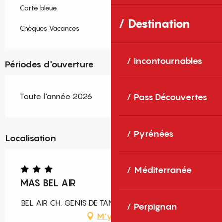
Carte bleue
Destination
Chèques Vacances
Incontournables
Périodes d'ouverture
Toute l'année 2026
Pass Découvertes
Pyrénées
Localisation
Méditerranée
MAS BEL AIR
BEL AIR CH. GENIS DE TANYERES, 66000 Perpignan
Perpignan
M'y rendre