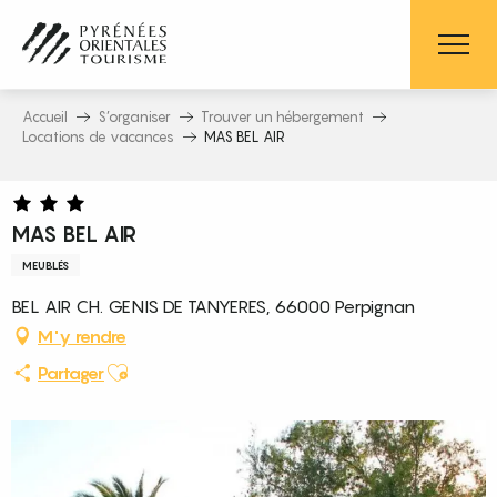
Aller
au
contenu
principal
Accueil
S’organiser
Trouver un hébergement
Locations de vacances
MAS BEL AIR
MAS BEL AIR
MEUBLÉS
BEL AIR CH. GENIS DE TANYERES, 66000 Perpignan
M'y rendre
Ajouter aux favoris
Partager