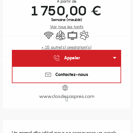
À partir de
1 750,00 €
Semaine (meublé)
Voir tous les tarifs
WiFi
Air conditionné
Télévision
Animaux acceptés
+ 15 autre(s) prestation(s)
Appeler
Contactez-nous
www.closdesaspres.com
Description
Un grand gîte idéal pour se ressourcer un week-