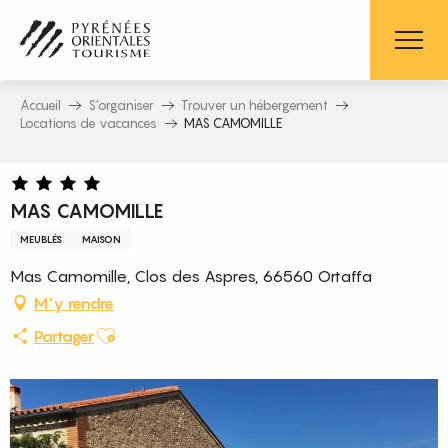
Aller
au
contenu
principal
Accueil
S’organiser
Trouver un hébergement
Locations de vacances
MAS CAMOMILLE
MAS CAMOMILLE
MEUBLÉS
MAISON
Mas Camomille, Clos des Aspres, 66560 Ortaffa
M'y rendre
Ajouter aux favoris
Partager