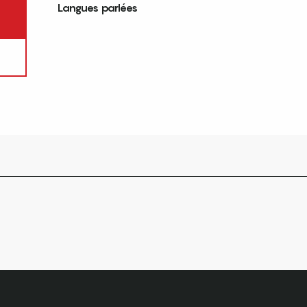
Langues parlées
Langues parlées