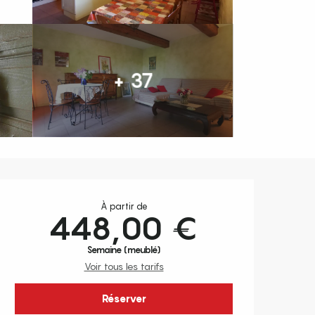
+ 37
Ouverture et coordonnées
À partir de
448,00 €
Semaine (meublé)
Voir tous les tarifs
Réserver