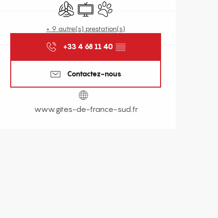
Air conditionné
Télévision
Animaux acceptés
+ 9 autre(s) prestation(s)
+33 4 68 11 40
▒▒
Contactez-nous
www.gites-de-france-sud.fr