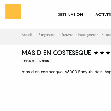
Aller
au
DESTINATION
ACTIVIT
contenu
principal
Accueil
S’organiser
Trouver un hébergement
Loc
MAS D EN COSTESEQUE
MEUBLÉS
MAISON
mas d en costaceque, 66300 Banyuls-dels-Asp