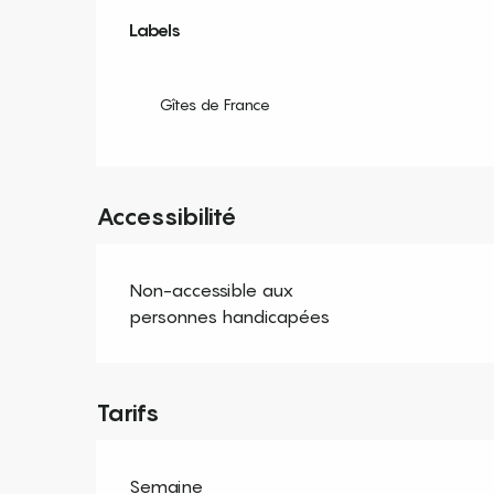
Offres de prestation
Labels
Labels
Gîtes de France
Accessibilité
Non-accessible aux
personnes handicapées
Tarifs
Semaine