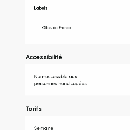
Offres de prestation
Labels
Labels
Gîtes de France
Accessibilité
Non-accessible aux
personnes handicapées
Tarifs
Semaine