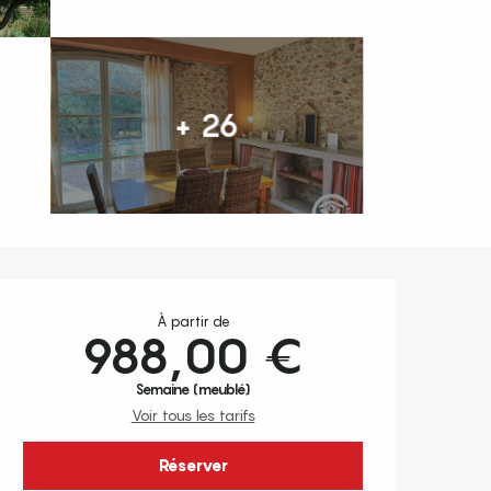
+ 26
Ouverture et coordonnées
À partir de
988,00 €
Semaine (meublé)
Voir tous les tarifs
Réserver