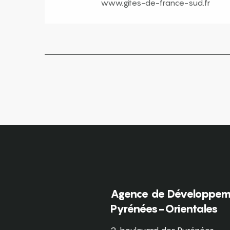
www.gites-de-france-sud.fr
Agence de Développeme
Pyrénées-Orientales
2, boulevard des Pyrénées