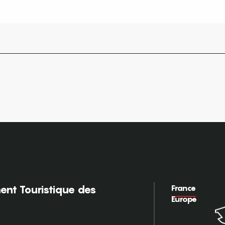
France
nt Touristique des
Europe