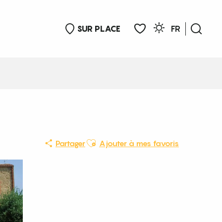
SUR PLACE
FR
Rech
Voir les favoris
Ajouter aux favoris
Partager
Ajouter à mes favoris