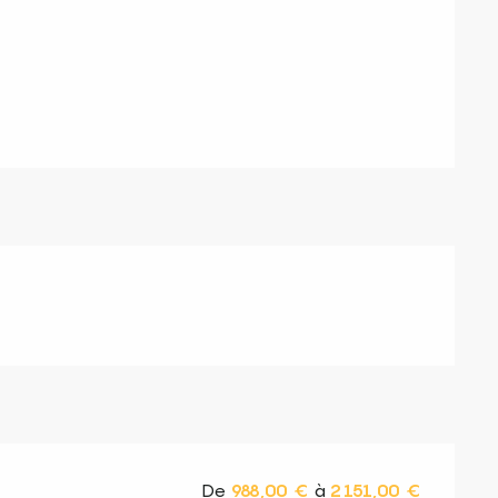
s
De
988,00 €
à
2 151,00 €