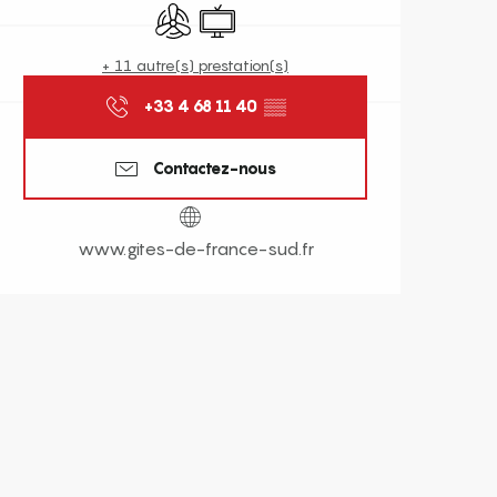
Air conditionné
Télévision
+ 11 autre(s) prestation(s)
+33 4 68 11 40
▒▒
Contactez-nous
www.gites-de-france-sud.fr