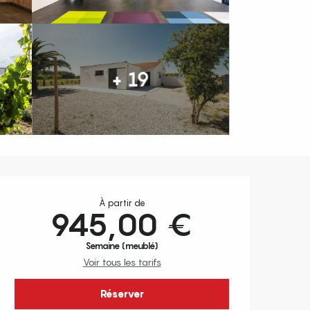
+ 19
Ouverture et coordonnées
À partir de
945,00 €
Semaine (meublé)
Voir tous les tarifs
Réserver