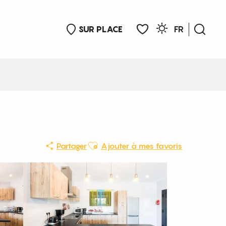
SUR PLACE
FR
Rech
Voir les favoris
Ajouter aux favoris
Partager
Ajouter à mes favoris