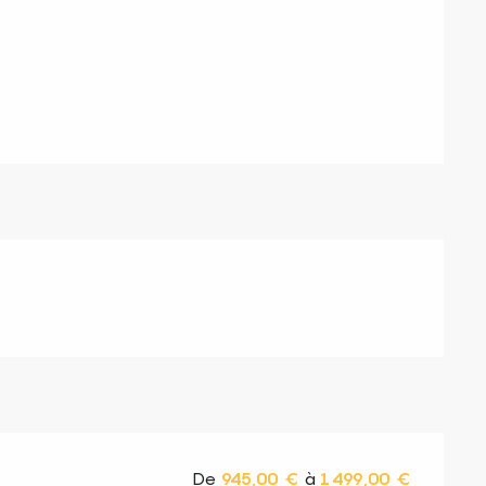
s
De
945,00 €
à
1 499,00 €