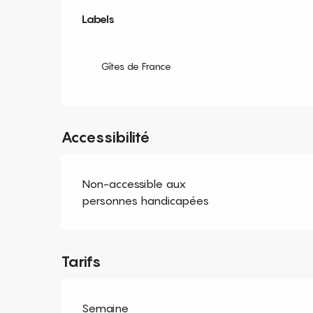
Offres de prestation
Labels
Labels
Gîtes de France
Accessibilité
Non-accessible aux
personnes handicapées
Tarifs
Semaine