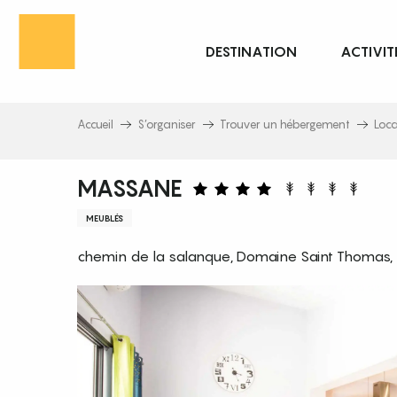
Aller
au
DESTINATION
ACTIVIT
contenu
principal
Accueil
S’organiser
Trouver un hébergement
Loc
MASSANE
MEUBLÉS
chemin de la salanque, Domaine Saint Thomas,