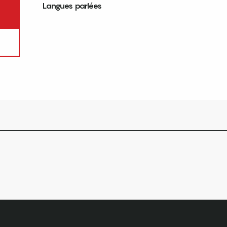
Langues parlées
Langues parlées