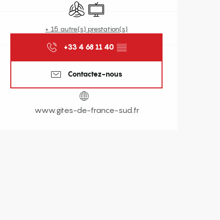
Air conditionné
Télévision
+ 15 autre(s) prestation(s)
+33 4 68 11 40
▒▒
Contactez-nous
www.gites-de-france-sud.fr