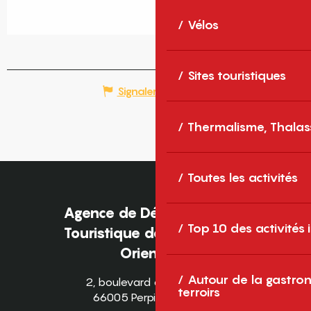
Vélos
Sites touristiques
Signaler une erreur
Thermalisme, Thalas
Toutes les activités
Agence de Développement
Top 10 des activités
Touristique des Pyrénées-
Orientales
Autour de la gastron
2, boulevard des Pyrénées
terroirs
66005 Perpignan Cedex