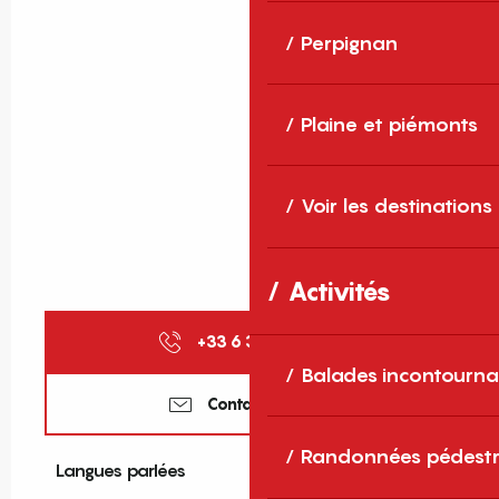
Perpignan
Plaine et piémonts
Voir les destinations
Activités
+33 6 37 99 41
▒▒
Balades incontourna
Contactez-nous
Randonnées pédestr
Langues parlées
Langues parlées