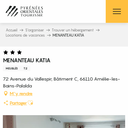
Aller
au
contenu
principal
Accueil
S’organiser
Trouver un hébergement
Locations de vacances
MENANTEAU KATIA
MENANTEAU KATIA
MEUBLÉS
T2
72 Avenue du Vallespir, Bâtiment C, 66110 Amélie-les-
Bains-Palalda
M'y rendre
Ajouter aux favoris
Partager