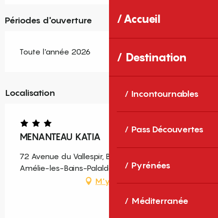
Accueil
Périodes d'ouverture
Toute l'année 2026
Destination
Localisation
Incontournables
Pass Découvertes
MENANTEAU KATIA
72 Avenue du Vallespir, Bâtiment C, 66110
Pyrénées
Amélie-les-Bains-Palalda
M'y rendre
Méditerranée