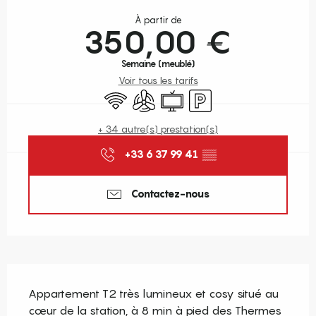
Ouverture et coordonnées
À partir de
350,00 €
Semaine (meublé)
Voir tous les tarifs
WiFi
Air conditionné
Télévision
Parking
+ 34 autre(s) prestation(s)
+33 6 37 99 41
▒▒
Contactez-nous
Description
Appartement T2 très lumineux et cosy situé au 
cœur de la station, à 8 min à pied des Thermes 