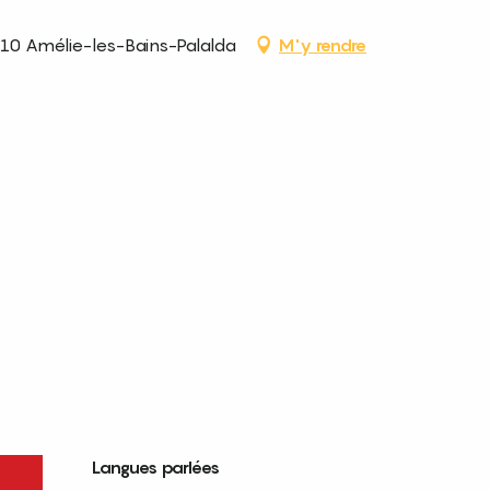
110 Amélie-les-Bains-Palalda
M'y rendre
Langues parlées
Langues parlées