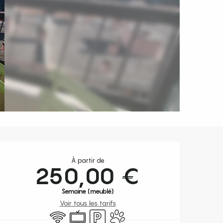
Ouverture et coordonnées
À partir de
250,00 €
Semaine (meublé)
Voir tous les tarifs
WiFi
Télévision
Parking
Animaux acceptés