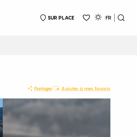
SUR PLACE
FR
Rech
Voir les favoris
Ajouter aux favoris
Partager
Ajouter à mes favoris