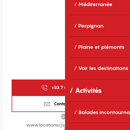
Méditerranée
Perpignan
Plaine et piémonts
Voir les destinations
+33 7 87 08 24
▒▒
Activités
Contactez-nous
Balades incontourna
www.locationscjv2015-amelie.com