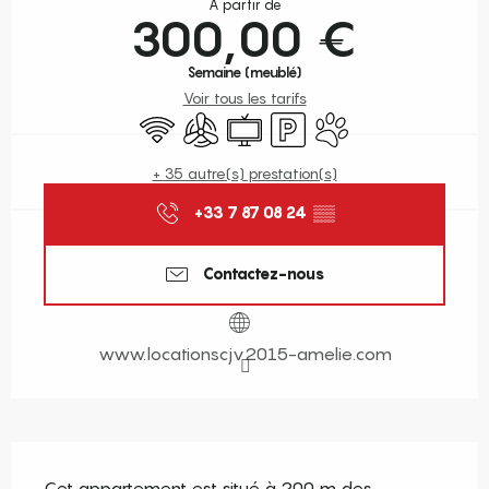
À partir de
300,00 €
Semaine (meublé)
Voir tous les tarifs
WiFi
Air conditionné
Télévision
Parking
Animaux acceptés
+ 35 autre(s) prestation(s)
+33 7 87 08 24
▒▒
Contactez-nous
www.locationscjv2015-amelie.com
Description
Cet appartement est situé à 200 m des 