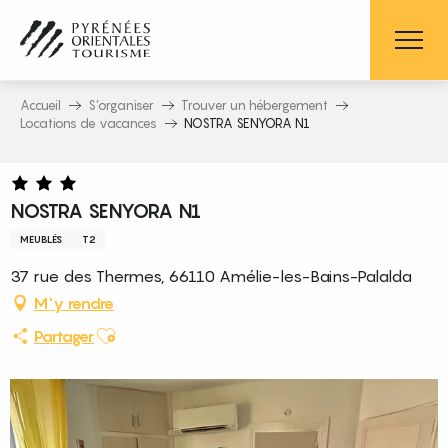
Aller
au
contenu
principal
Accueil
S’organiser
Trouver un hébergement
Locations de vacances
NOSTRA SENYORA N1
NOSTRA SENYORA N1
MEUBLÉS
T2
37 rue des Thermes, 66110 Amélie-les-Bains-Palalda
M'y rendre
Ajouter aux favoris
Partager