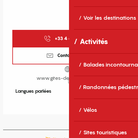
Voir les destinations
+33 4 68 11 40
▒▒
Activités
Contactez-nous
Balades incontourna
www.gites-de-france-sud.fr
Randonnées pédestr
Langues parlées
Langues parlées
Vélos
Sites touristiques