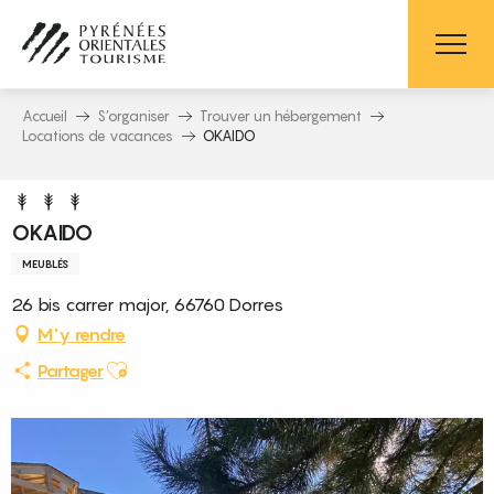
Aller
au
contenu
principal
Accueil
S’organiser
Trouver un hébergement
Locations de vacances
OKAIDO
OKAIDO
MEUBLÉS
26 bis carrer major, 66760 Dorres
M'y rendre
Ajouter aux favoris
Partager