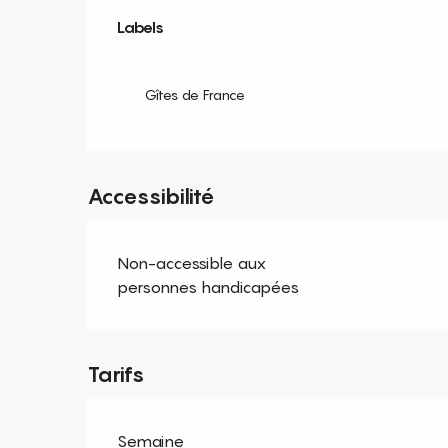
Offres de prestation
Labels
Labels
Gîtes de France
Accessibilité
Non-accessible aux
personnes handicapées
Tarifs
Semaine