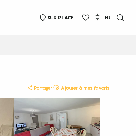
SUR PLACE
FR
Rech
Voir les favoris
Ajouter aux favoris
Partager
Ajouter à mes favoris