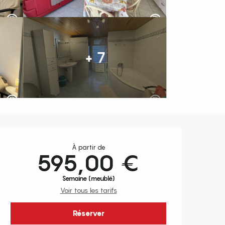
+ 7
Ouverture et coordonnées
À partir de
595,00 €
Semaine (meublé)
Voir tous les tarifs
Réserver