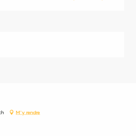
ch
M'y rendre