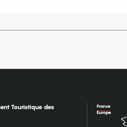
France
nt Touristique des
Europe