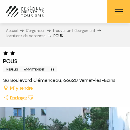
Aller
au
contenu
principal
Accueil
S’organiser
Trouver un hébergement
Locations de vacances
POUS
POUS
MEUBLÉS
APPARTEMENT
T1
38 Boulevard Clémenceau, 66820 Vernet-les-Bains
M'y rendre
Ajouter aux favoris
Partager