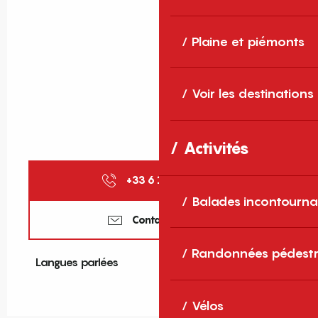
Plaine et piémonts
Voir les destinations
Activités
+33 6 19 49 70
▒▒
Balades incontourna
Contactez-nous
Randonnées pédestr
Langues parlées
Langues parlées
Vélos