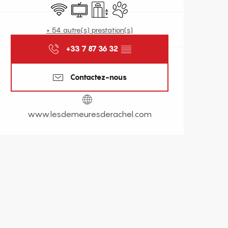
WiFi
Télévision
Ascenseur
Animaux acceptés
+ 54 autre(s) prestation(s)
+33 7 87 36 32
▒▒
Contactez-nous
www.lesdemeuresderachel.com