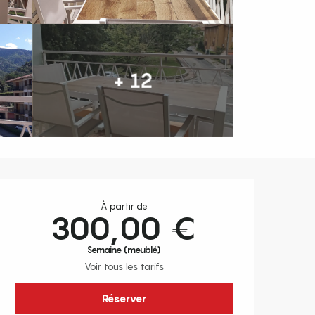
+ 12
Ouverture et coordonnées
À partir de
300,00 €
Semaine (meublé)
Voir tous les tarifs
Réserver