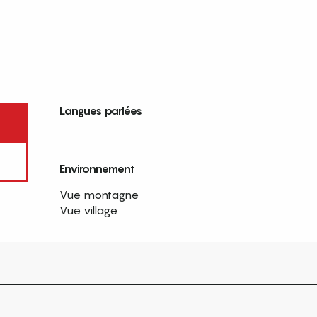
Langues parlées
Langues parlées
Environnement
Environnement
Vue montagne
Vue village