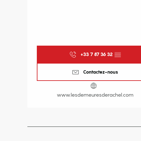
+33 7 87 36 32
▒▒
Contactez-nous
www.lesdemeuresderachel.com