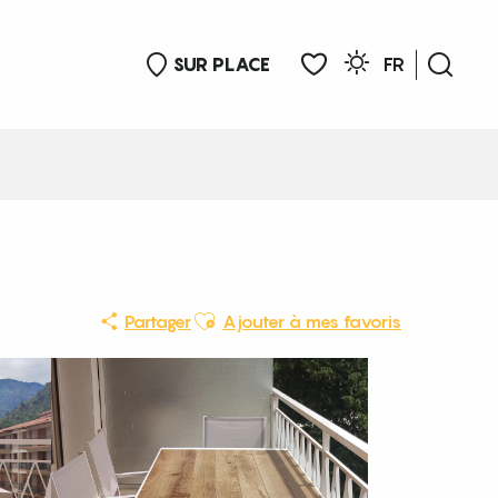
SUR PLACE
FR
Rech
Voir les favoris
Ajouter aux favoris
Partager
Ajouter à mes favoris