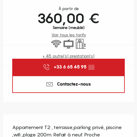
Ouverture et coordonnées
À partir de
360,00 €
Semaine (meublé)
Voir tous les tarifs
WiFi
Télévision
Ascenseur
+ 45 autre(s) prestation(s)
+33 6 65 45 95
▒▒
Contactez-nous
Description
Appartement T2 , terrasse,parking privé, piscine 
,wifi ,plage 200m. Refait à neuf. Proche 