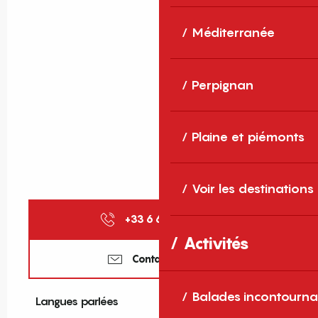
Méditerranée
Perpignan
Plaine et piémonts
Voir les destinations
+33 6 65 45 95
▒▒
Activités
Contactez-nous
Balades incontourna
Langues parlées
Langues parlées