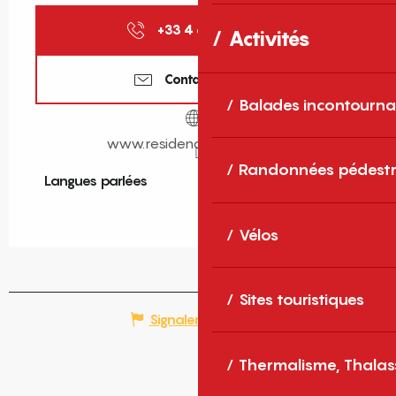
+33 4 68 39 01
▒▒
Activités
Contactez-nous
Balades incontourna
www.residenceprimavera.fr
Randonnées pédestr
Langues parlées
Langues parlées
Vélos
Sites touristiques
Signaler une erreur
Thermalisme, Thalas