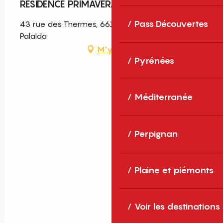
RESIDENCE PRIMAVERA 7
Pass Découvertes
43 rue des Thermes, 66110 Amélie-les-Bains-
Palalda
M'y rendre
Pyrénées
Méditerranée
Perpignan
Plaine et piémonts
Voir les destinations