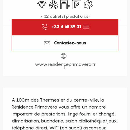
WiFi
Air conditionné
Ascenseur
Parking
Animaux acceptés
+ 32 autre(s) prestation(s)
+33 4 68 39 01
▒▒
Contactez-nous
www.residenceprimavera.fr
Description
A 100m des Thermes et du centre-ville, la 
Résidence Primavera vous offre un nombre 
important de prestations: linge fourni et changé, 
climatisation, buanderie, salon bibliothèque/jeux, 
téléphone direct, WIFI (en suppl) ascenseur, 