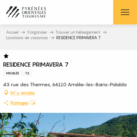
Aller
au
contenu
principal
Accueil
S’organiser
Trouver un hébergement
Locations de vacances
RESIDENCE PRIMAVERA 7
RESIDENCE PRIMAVERA 7
MEUBLÉS
T2
43 rue des Thermes, 66110 Amélie-les-Bains-Palalda
M'y rendre
Ajouter aux favoris
Partager