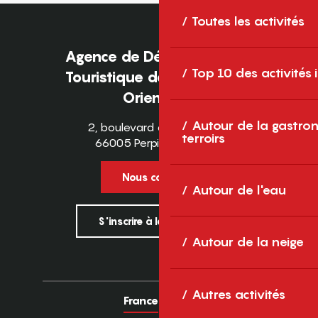
Toutes les activités
Agence de Développement
Top 10 des activités
Touristique des Pyrénées-
Orientales
Autour de la gastron
2, boulevard des Pyrénées
terroirs
66005 Perpignan Cedex
Nous contacter
Autour de l'eau
S'inscrire à la newsletter
Autour de la neige
Autres activités
France
Europe