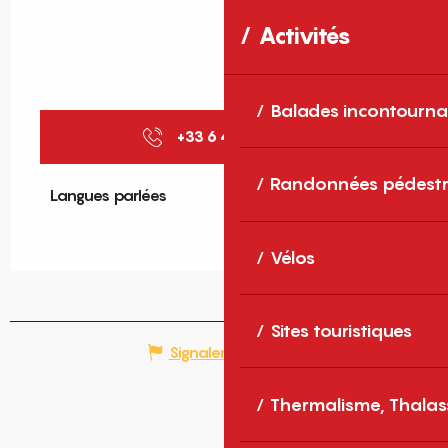
Activités
Balades incontourna
+33 6 47 84 16
▒▒
Randonnées pédestr
Langues parlées
Langues parlées
Vélos
Sites touristiques
Signaler une erreur
Thermalisme, Thalas