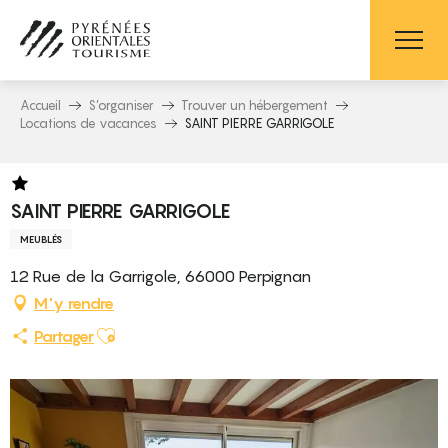
Aller
au
contenu
principal
Accueil
S’organiser
Trouver un hébergement
Locations de vacances
SAINT PIERRE GARRIGOLE
SAINT PIERRE GARRIGOLE
MEUBLÉS
12 Rue de la Garrigole, 66000 Perpignan
M'y rendre
Ajouter aux favoris
Partager